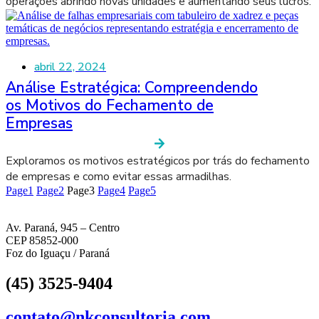
operações abrindo novas unidades e aumentando seus lucros.
abril 22, 2024
Análise Estratégica: Compreendendo
os Motivos do Fechamento de
Empresas
Exploramos os motivos estratégicos por trás do fechamento
de empresas e como evitar essas armadilhas.
Page
1
Page
2
Page
3
Page
4
Page
5
Av. Paraná, 945 – Centro
CEP 85852-000
Foz do Iguaçu / Paraná
(45) 3525-9404
contato@nkconsultoria.com